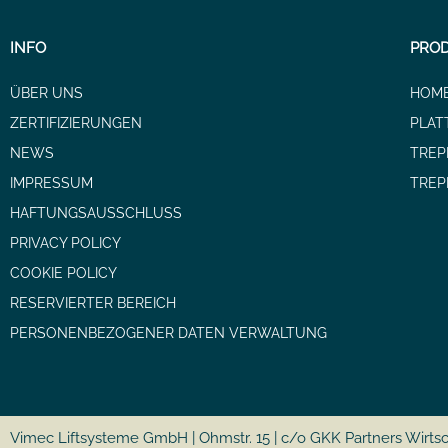
INFO
PRO
ÜBER UNS
HOME
ZERTIFIZIERUNGEN
PLAT
NEWS
TREP
IMPRESSUM
TREP
HAFTUNGSAUSSCHLUSS
PRIVACY POLICY
COOKIE POLICY
RESERVIERTER BEREICH
PERSONENBEZOGENER DATEN VERWALTUNG
Vimec Liftsysteme GmbH | Ohmstr. 15 | c/o GKK Partners Wirtsc